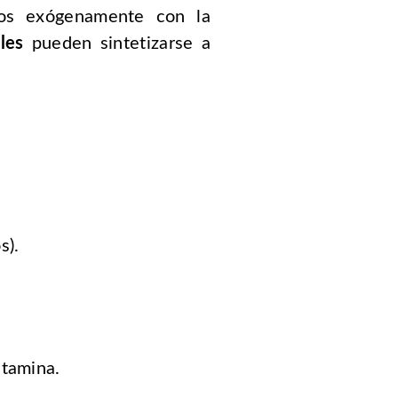
os exógenamente con la
les
pueden sintetizarse a
s).
lutamina.