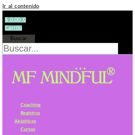
Ir al contenido
$
0.00
0
Carrito
Buscar
Coaching
Registros
Akáshicos
Cursos