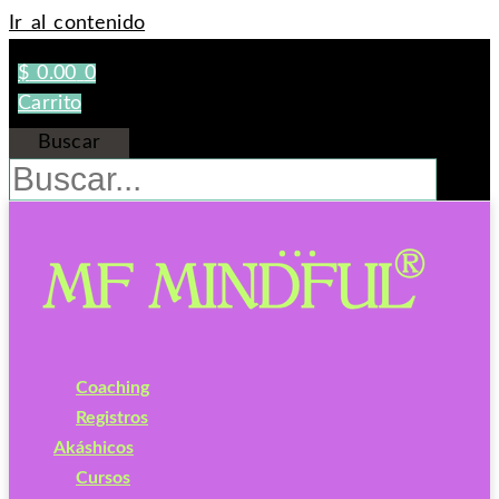
Ir al contenido
$
0.00
0
Carrito
Buscar
Coaching
Registros
Akáshicos
Cursos