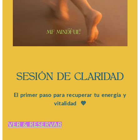
SESIÓN DE CLARIDAD
El primer paso para recuperar tu energía y
vitalidad 💜
VER & RESERVAR