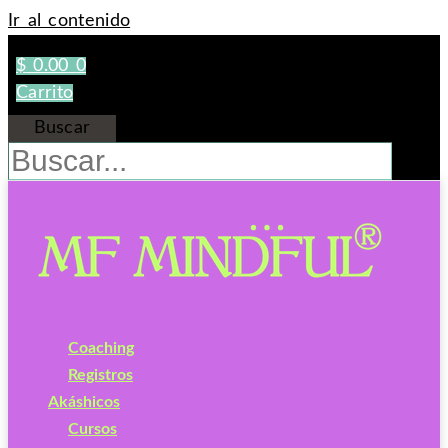
Ir al contenido
$
0.00
0
Carrito
Buscar
Coaching
Registros
Akáshicos
Cursos